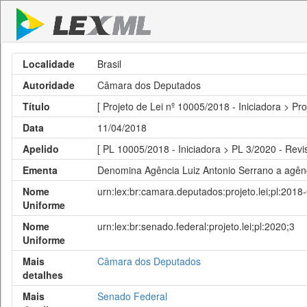
Localidade
Brasil
Autoridade
Câmara dos Deputados
Título
[ Projeto de Lei nº 10005/2018 - Iniciadora > Pro
Data
11/04/2018
Apelido
[ PL 10005/2018 - Iniciadora > PL 3/2020 - Revi
Ementa
Denomina Agência Luiz Antonio Serrano a agênc
Nome
urn:lex:br:camara.deputados:projeto.lei;pl:201
Uniforme
Nome
urn:lex:br:senado.federal:projeto.lei;pl:2020;3
Uniforme
Mais
Câmara dos Deputados
detalhes
Mais
Senado Federal