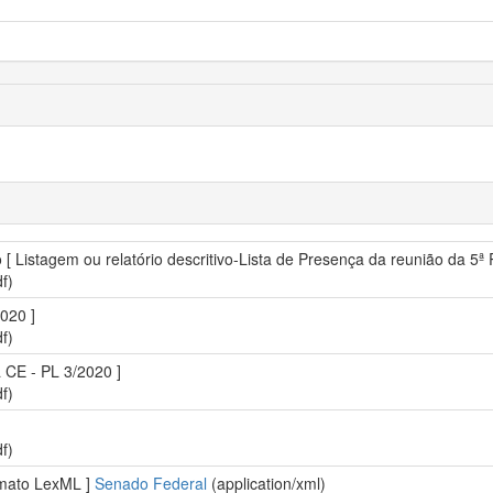
o [ Listagem ou relatório descritivo-Lista de Presença da reunião da 5ª
f)
020 ]
f)
a CE - PL 3/2020 ]
f)
f)
ormato LexML ]
Senado Federal
(application/xml)