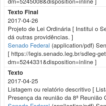
dm=5245008&disposition=inline ]
Texto Final
2017-04-26
Projeto de Lei Ordinária [ Institui o
dá outras providências. ]
Senado Federal
(application/pdf)
Sen
[ https://legis.senado.leg.br/sdleg-g
dm=5244331&disposition=inline ]
Texto
2017-04-25
Listagem ou relatório descritivo [ Lis
Presença da reunião da 8ª Reunião 
Senado Federal
(application/pdf)
Sen