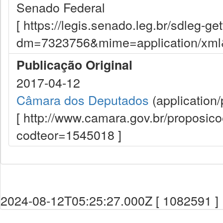
Senado Federal
[ https://legis.senado.leg.br/sdleg-g
dm=7323756&mime=application/xml&d
Publicação Original
2017-04-12
Câmara dos Deputados
(application/
[ http://www.camara.gov.br/proposi
codteor=1545018 ]
2024-08-12T05:25:27.000Z [ 1082591 ]