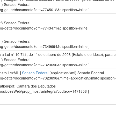
df)
Senado Federal
sdleg-getter/documento?dm=7745612&disposition=inline ]
df)
Senado Federal
sdleg-getter/documento?dm=7743471&disposition=inline ]
df)
Senado Federal
sdleg-getter/documento?dm=7349694&disposition=inline ]
ra a Lei nº 10.741, de 1º de outubro de 2003 (Estatuto do Idoso), para 
df)
Senado Federal
sdleg-getter/documento?dm=7323696&disposition=inline ]
rmato LexML ]
Senado Federal
(application/xml)
Senado Federal
sdleg-getter/documento?dm=7323696&mime=application/xml&disposition=i
ation/pdf)
Câmara dos Deputados
roposicoesWeb/prop_mostrarintegra?codteor=1471858 ]