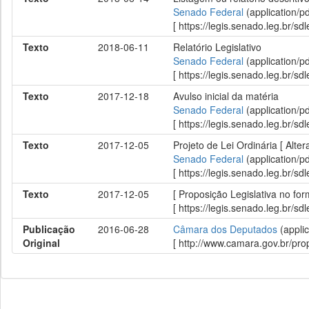
Senado Federal
(application/p
[ https://legis.senado.leg.br/
Texto
2018-06-11
Relatório Legislativo
Senado Federal
(application/p
[ https://legis.senado.leg.br/
Texto
2017-12-18
Avulso inicial da matéria
Senado Federal
(application/p
[ https://legis.senado.leg.br/
Texto
2017-12-05
Projeto de Lei Ordinária [ Alte
Senado Federal
(application/p
[ https://legis.senado.leg.br/
Texto
2017-12-05
[ Proposição Legislativa no fo
[ https://legis.senado.leg.br/
Publicação
2016-06-28
Câmara dos Deputados
(applic
Original
[ http://www.camara.gov.br/p