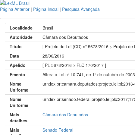
Página Anterior
|
Página Inicial
|
Pesquisa Avançada
Localidade
Brasil
Autoridade
Câmara dos Deputados
Título
[ Projeto de Lei (CD) nº 5678/2016 > Projeto de
Data
28/06/2016
Apelido
[ PL 5678/2016 > PLC 170/2017 ]
Ementa
Altera a Lei nº 10.741, de 1º de outubro de 200
Nome
urn:lex:br:camara.deputados:projeto.lei;pl:2016
Uniforme
Nome
urn:lex:br:senado.federal:projeto.lei;plc:2017;17
Uniforme
Mais
Câmara dos Deputados
detalhes
Mais
Senado Federal