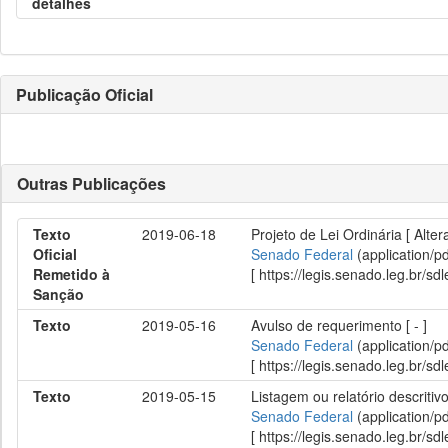
detalhes
Publicação Oficial
Outras Publicações
Texto
2019-06-18
Projeto de Lei Ordinária [ Alte
Oficial
Senado Federal
(application/p
Remetido à
[ https://legis.senado.leg.br/
Sanção
Texto
2019-05-16
Avulso de requerimento [ - ]
Senado Federal
(application/p
[ https://legis.senado.leg.br/
Texto
2019-05-15
Listagem ou relatório descritivo
Senado Federal
(application/p
[ https://legis.senado.leg.br/