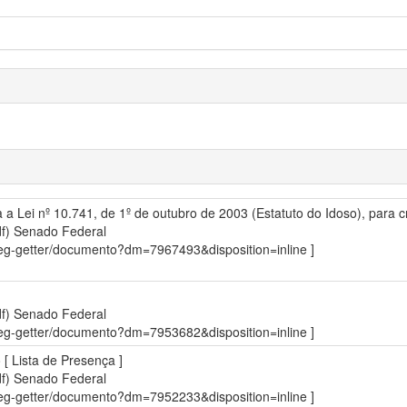
ra a Lei nº 10.741, de 1º de outubro de 2003 (Estatuto do Idoso), para 
df)
Senado Federal
sdleg-getter/documento?dm=7967493&disposition=inline ]
df)
Senado Federal
sdleg-getter/documento?dm=7953682&disposition=inline ]
 [ Lista de Presença ]
df)
Senado Federal
sdleg-getter/documento?dm=7952233&disposition=inline ]