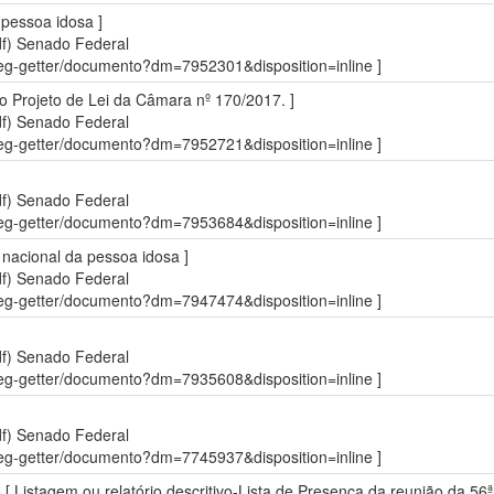
 pessoa idosa ]
df)
Senado Federal
sdleg-getter/documento?dm=7952301&disposition=inline ]
o Projeto de Lei da Câmara nº 170/2017. ]
df)
Senado Federal
sdleg-getter/documento?dm=7952721&disposition=inline ]
df)
Senado Federal
sdleg-getter/documento?dm=7953684&disposition=inline ]
o nacional da pessoa idosa ]
df)
Senado Federal
sdleg-getter/documento?dm=7947474&disposition=inline ]
df)
Senado Federal
sdleg-getter/documento?dm=7935608&disposition=inline ]
df)
Senado Federal
sdleg-getter/documento?dm=7745937&disposition=inline ]
o [ Listagem ou relatório descritivo-Lista de Presença da reunião da 5