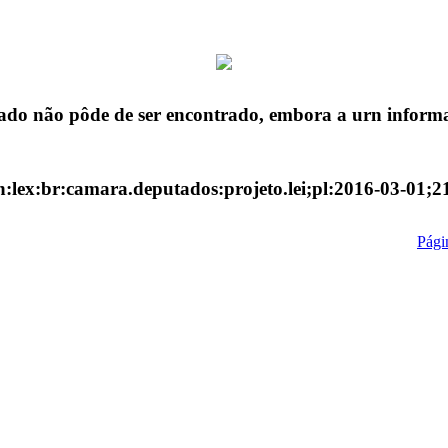
ado não pôde de ser encontrado, embora a urn informa
n:lex:br:camara.deputados:projeto.lei;pl:2016-03-01;2
Págin