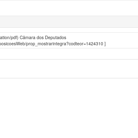
ation/pdf)
Câmara dos Deputados
roposicoesWeb/prop_mostrarintegra?codteor=1424310 ]