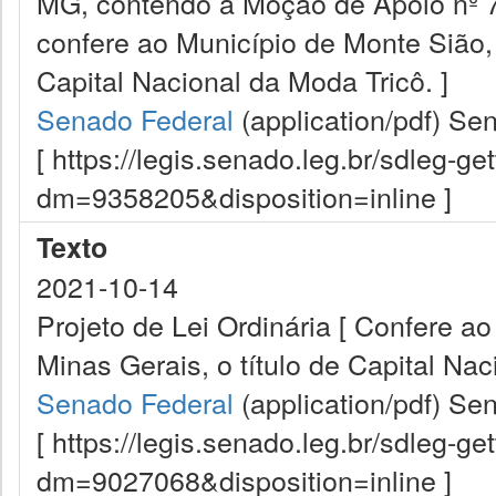
MG, contendo a Moção de Apoio nº 7
confere ao Município de Monte Sião, 
Capital Nacional da Moda Tricô. ]
Senado Federal
(application/pdf)
Sen
[ https://legis.senado.leg.br/sdleg-g
dm=9358205&disposition=inline ]
Texto
2021-10-14
Projeto de Lei Ordinária [ Confere a
Minas Gerais, o título de Capital Nac
Senado Federal
(application/pdf)
Sen
[ https://legis.senado.leg.br/sdleg-g
dm=9027068&disposition=inline ]