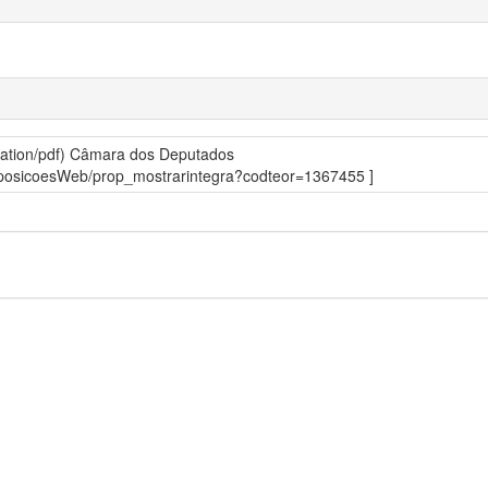
ation/pdf)
Câmara dos Deputados
roposicoesWeb/prop_mostrarintegra?codteor=1367455 ]