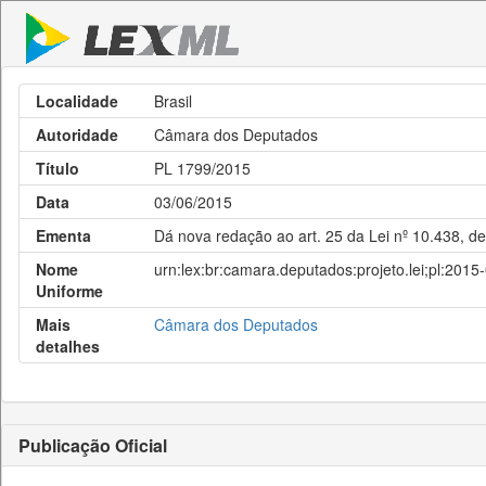
Localidade
Brasil
Autoridade
Câmara dos Deputados
Título
PL 1799/2015
Data
03/06/2015
Ementa
Dá nova redação ao art. 25 da Lei nº 10.438, de
Nome
urn:lex:br:camara.deputados:projeto.lei;pl:201
Uniforme
Mais
Câmara dos Deputados
detalhes
Publicação Oficial