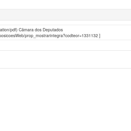
ation/pdf)
Câmara dos Deputados
roposicoesWeb/prop_mostrarintegra?codteor=1331132 ]