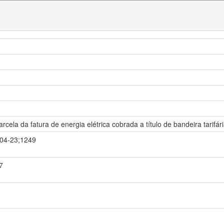
rcela da fatura de energia elétrica cobrada a título de bandeira tarifári
5-04-23;1249
7