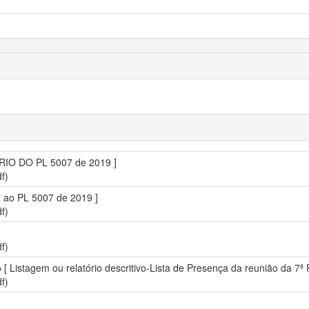
ÓRIO DO PL 5007 de 2019 ]
f)
io ao PL 5007 de 2019 ]
f)
f)
o [ Listagem ou relatório descritivo-Lista de Presença da reunião da 7ª 
f)