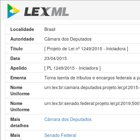
Localidade
Brasil
Autoridade
Câmara dos Deputados
Título
[ Projeto de Lei nº 1249/2015 - Iniciadora ]
Data
23/04/2015
Apelido
[ PL 1249/2015 - Iniciadora ]
Ementa
Torna isenta de tributos e encargos federais a pa
Nome
urn:lex:br:camara.deputados:projeto.lei;pl:201
Uniforme
Nome
urn:lex:br:senado.federal:projeto.lei;pl:2019;500
Uniforme
Mais
Câmara dos Deputados
detalhes
Mais
Senado Federal