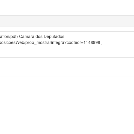
ation/pdf)
Câmara dos Deputados
roposicoesWeb/prop_mostrarintegra?codteor=1148998 ]