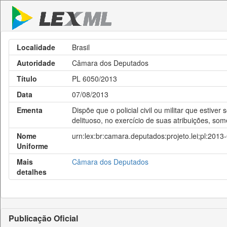
Localidade
Brasil
Autoridade
Câmara dos Deputados
Título
PL 6050/2013
Data
07/08/2013
Ementa
Dispõe que o policial civil ou militar que esti
delituoso, no exercício de suas atribuições, so
Nome
urn:lex:br:camara.deputados:projeto.lei;pl:201
Uniforme
Mais
Câmara dos Deputados
detalhes
Publicação Oficial