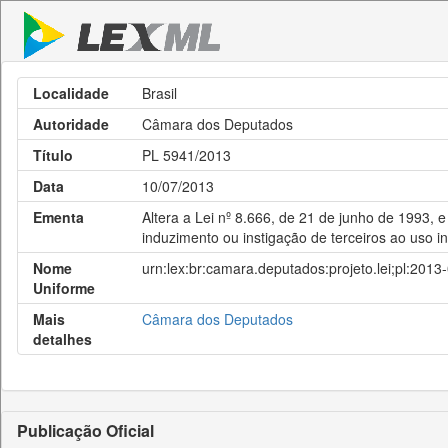
Localidade
Brasil
Autoridade
Câmara dos Deputados
Título
PL 5941/2013
Data
10/07/2013
Ementa
Altera a Lei nº 8.666, de 21 de junho de 1993,
induzimento ou instigação de terceiros ao uso i
Nome
urn:lex:br:camara.deputados:projeto.lei;pl:201
Uniforme
Mais
Câmara dos Deputados
detalhes
Publicação Oficial