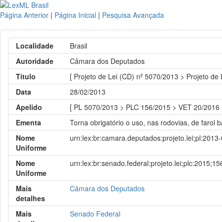
Página Anterior
|
Página Inicial
|
Pesquisa Avançada
Localidade
Brasil
Autoridade
Câmara dos Deputados
Título
[ Projeto de Lei (CD) nº 5070/2013 > Projeto de
Data
28/02/2013
Apelido
[ PL 5070/2013 > PLC 156/2015 > VET 20/2016
Ementa
Torna obrigatório o uso, nas rodovias, de farol 
Nome
urn:lex:br:camara.deputados:projeto.lei;pl:2013
Uniforme
Nome
urn:lex:br:senado.federal:projeto.lei;plc:2015;15
Uniforme
Mais
Câmara dos Deputados
detalhes
Mais
Senado Federal