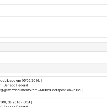
Republicado em 05/05/2016. ]
df)
Senado Federal
sdleg-getter/documento?dm=4460283&disposition=inline ]
 100, de 2016 - CCJ ]
df)
Senado Federal