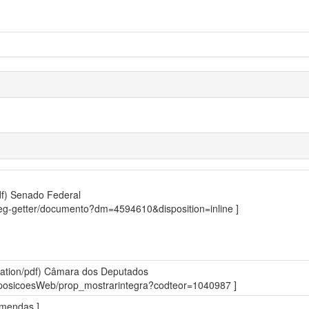
df)
Senado Federal
sdleg-getter/documento?dm=4594610&disposition=inline ]
ation/pdf)
Câmara dos Deputados
roposicoesWeb/prop_mostrarintegra?codteor=1040987 ]
Emendas ]