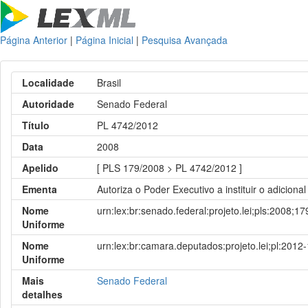
Página Anterior
|
Página Inicial
|
Pesquisa Avançada
Localidade
Brasil
Autoridade
Senado Federal
Título
PL 4742/2012
Data
2008
Apelido
[ PLS 179/2008 > PL 4742/2012 ]
Ementa
Autoriza o Poder Executivo a instituir o adiciona
Nome
urn:lex:br:senado.federal:projeto.lei;pls:2008;17
Uniforme
Nome
urn:lex:br:camara.deputados:projeto.lei;pl:2012
Uniforme
Mais
Senado Federal
detalhes