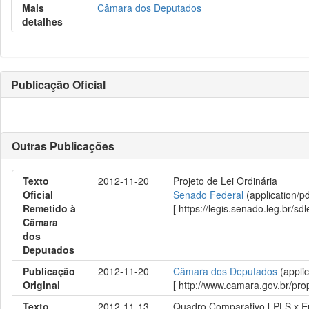
Mais
Câmara dos Deputados
detalhes
Publicação Oficial
Outras Publicações
Texto
2012-11-20
Projeto de Lei Ordinária
Oficial
Senado Federal
(application/p
Remetido à
[ https://legis.senado.leg.br/
Câmara
dos
Deputados
Publicação
2012-11-20
Câmara dos Deputados
(applic
Original
[ http://www.camara.gov.br/p
Texto
2012-11-13
Quadro Comparativo [ PLS x 