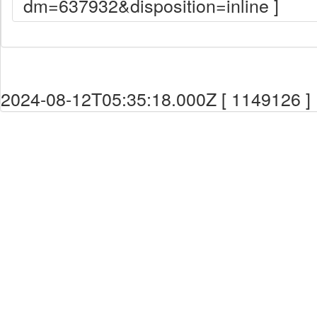
dm=637932&disposition=inline ]
2024-08-12T05:35:18.000Z [ 1149126 ]