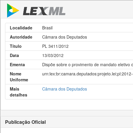
Localidade
Brasil
Autoridade
Câmara dos Deputados
Título
PL 3411/2012
Data
13/03/2012
Ementa
Dispõe sobre o provimento de mandato eletivo de 
Nome
urn:lex:br:camara.deputados:projeto.lei;pl:201
Uniforme
Mais
Câmara dos Deputados
detalhes
Publicação Oficial