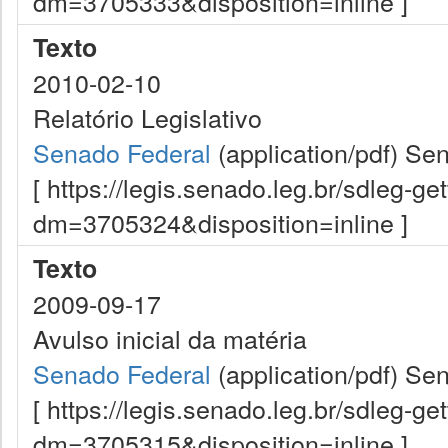
dm=3705333&disposition=inline ]
Texto
2010-02-10
Relatório Legislativo
Senado Federal
(application/pdf)
Sen
[ https://legis.senado.leg.br/sdleg-g
dm=3705324&disposition=inline ]
Texto
2009-09-17
Avulso inicial da matéria
Senado Federal
(application/pdf)
Sen
[ https://legis.senado.leg.br/sdleg-g
dm=3705315&disposition=inline ]