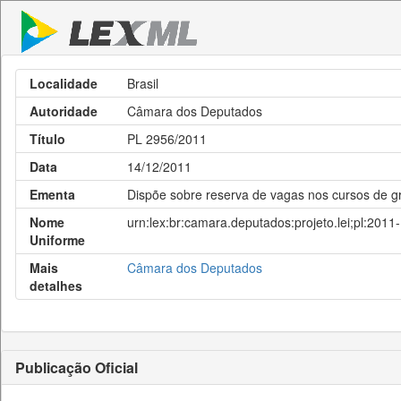
Localidade
Brasil
Autoridade
Câmara dos Deputados
Título
PL 2956/2011
Data
14/12/2011
Ementa
Dispõe sobre reserva de vagas nos cursos de gr
Nome
urn:lex:br:camara.deputados:projeto.lei;pl:201
Uniforme
Mais
Câmara dos Deputados
detalhes
Publicação Oficial