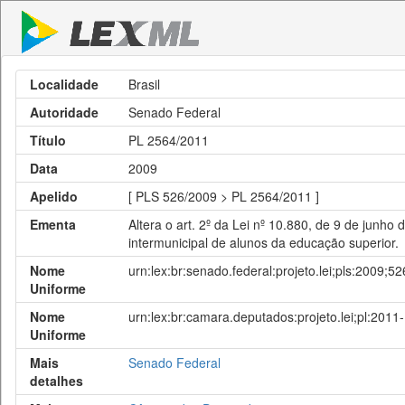
Localidade
Brasil
Autoridade
Senado Federal
Título
PL 2564/2011
Data
2009
Apelido
[ PLS 526/2009 > PL 2564/2011 ]
Ementa
Altera o art. 2º da Lei nº 10.880, de 9 de junho
intermunicipal de alunos da educação superior.
Nome
urn:lex:br:senado.federal:projeto.lei;pls:2009;52
Uniforme
Nome
urn:lex:br:camara.deputados:projeto.lei;pl:201
Uniforme
Mais
Senado Federal
detalhes