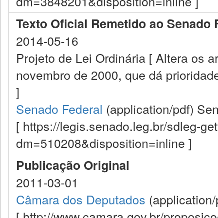
dm=3848201&disposition=inline ]
Texto Oficial Remetido ao Senado 
2014-05-16
Projeto de Lei Ordinária [ Altera os a
novembro de 2000, que dá prioridad
]
Senado Federal
(application/pdf)
Sen
[ https://legis.senado.leg.br/sdleg-g
dm=510208&disposition=inline ]
Publicação Original
2011-03-01
Câmara dos Deputados
(application/
[ http://www.camara.gov.br/proposi