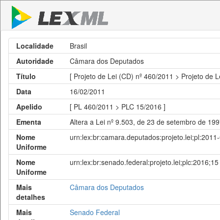
Localidade
Brasil
Autoridade
Câmara dos Deputados
Título
[ Projeto de Lei (CD) nº 460/2011 > Projeto de 
Data
16/02/2011
Apelido
[ PL 460/2011 > PLC 15/2016 ]
Ementa
Altera a Lei nº 9.503, de 23 de setembro de 199
Nome
urn:lex:br:camara.deputados:projeto.lei;pl:2011
Uniforme
Nome
urn:lex:br:senado.federal:projeto.lei;plc:2016;15
Uniforme
Mais
Câmara dos Deputados
detalhes
Mais
Senado Federal