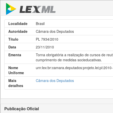
Localidade
Brasil
Autoridade
Câmara dos Deputados
Título
PL 7934/2010
Data
23/11/2010
Ementa
Torna obrigatória a realização de cursos de reu
cumprimento de medidas socieducativas.
Nome
urn:lex:br:camara.deputados:projeto.lei;pl:201
Uniforme
Mais
Câmara dos Deputados
detalhes
Publicação Oficial