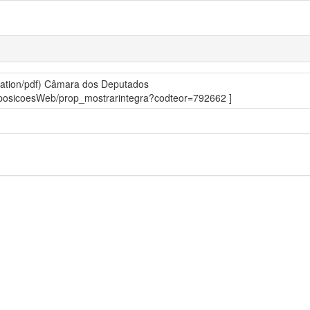
ation/pdf)
Câmara dos Deputados
roposicoesWeb/prop_mostrarintegra?codteor=792662 ]