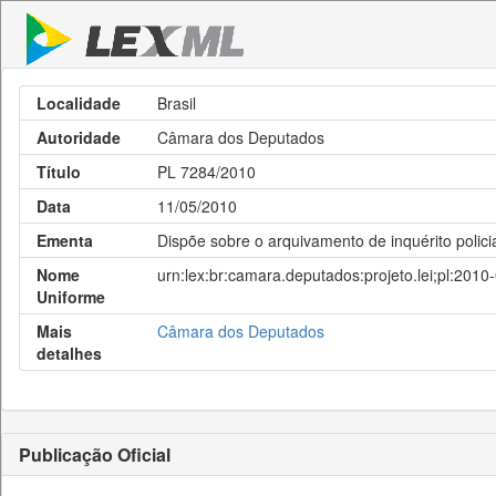
Localidade
Brasil
Autoridade
Câmara dos Deputados
Título
PL 7284/2010
Data
11/05/2010
Ementa
Dispõe sobre o arquivamento de inquérito policia
Nome
urn:lex:br:camara.deputados:projeto.lei;pl:201
Uniforme
Mais
Câmara dos Deputados
detalhes
Publicação Oficial