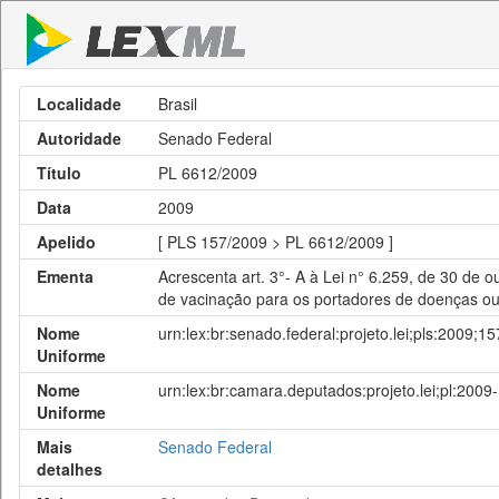
Localidade
Brasil
Autoridade
Senado Federal
Título
PL 6612/2009
Data
2009
Apelido
[ PLS 157/2009 > PL 6612/2009 ]
Ementa
Acrescenta art. 3°- A à Lei n° 6.259, de 30 de 
de vacinação para os portadores de doenças ou
Nome
urn:lex:br:senado.federal:projeto.lei;pls:2009;15
Uniforme
Nome
urn:lex:br:camara.deputados:projeto.lei;pl:200
Uniforme
Mais
Senado Federal
detalhes