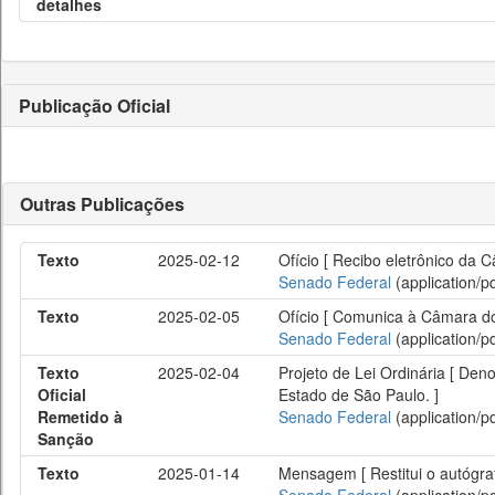
detalhes
Publicação Oficial
Outras Publicações
Texto
2025-02-12
Ofício [ Recibo eletrônico da 
Senado Federal
(application/pd
Texto
2025-02-05
Ofício [ Comunica à Câmara do
Senado Federal
(application/pd
Texto
2025-02-04
Projeto de Lei Ordinária [ Den
Oficial
Estado de São Paulo. ]
Remetido à
Senado Federal
(application/pd
Sanção
Texto
2025-01-14
Mensagem [ Restitui o autógraf