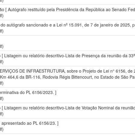
f)
ão [ Autógrafo restituído pela Presidência da República ao Senado Fed
f)
o do autógrafo sancionado e a Lei nº 15.091, de 7 de janeiro de 2025, 
f)
f)
o [ Listagem ou relatório descritivo-Lista de Presença da reunião da 33
f)
VIÇOS DE INFRAESTRUTURA, sobre o Projeto de Lei n° 6156, de 2023
o Km 464,6 da BR-116, Rodovia Régis Bittencourt, no Estado de São Pau
f)
erminativa do PL 6156/2023. ]
f)
o [ Listagem ou relatório descritivo-Lista de Votação Nominal da reuniã
f)
io apresentado ao PL 6156/23. ]
f)