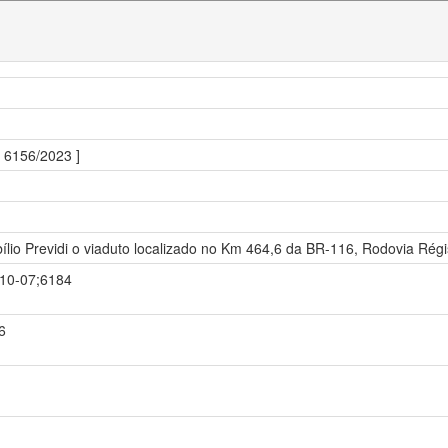
º 6156/2023 ]
ílio Previdi o viaduto localizado no Km 464,6 da BR-116, Rodovia Régi
9-10-07;6184
6