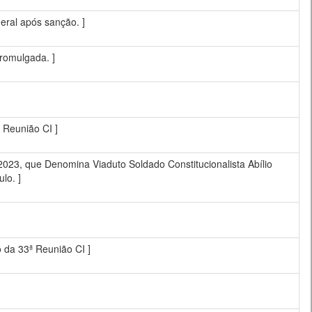
eral após sanção. ]
promulgada. ]
ª Reunião CI ]
, que Denomina Viaduto Soldado Constitucionalista Abílio
lo. ]
o da 33ª Reunião CI ]