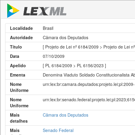
Localidade
Brasil
Autoridade
Câmara dos Deputados
Título
[ Projeto de Lei nº 6184/2009 > Projeto de Lei n
Data
07/10/2009
Apelido
[ PL 6184/2009 > PL 6156/2023 ]
Ementa
Denomina Viaduto Soldado Constitucionalista Ab
Nome
urn:lex:br:camara.deputados:projeto.lei;pl:200
Uniforme
Nome
urn:lex:br:senado.federal:projeto.lei;pl:2023;615
Uniforme
Mais
Câmara dos Deputados
detalhes
Mais
Senado Federal