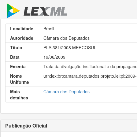
Localidade
Brasil
Autoridade
Câmara dos Deputados
Título
PLS 381/2008 MERCOSUL
Data
19/06/2009
Ementa
Trata da divulgação institucional e da propaga
Nome
urn:lex:br:camara.deputados:projeto.lei;pl:2009
Uniforme
Mais
Câmara dos Deputados
detalhes
Publicação Oficial