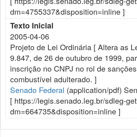
[ https://legis.senado.leg.br/sdleg-g
dm=4755337&disposition=inline ]
Texto Inicial
2005-04-06
Projeto de Lei Ordinária [ Altera as L
9.847, de 26 de outubro de 1999, par
inscrição no CNPJ no rol de sançõe
combustível adulterado. ]
Senado Federal
(application/pdf)
Sen
[ https://legis.senado.leg.br/sdleg-g
dm=664735&disposition=inline ]