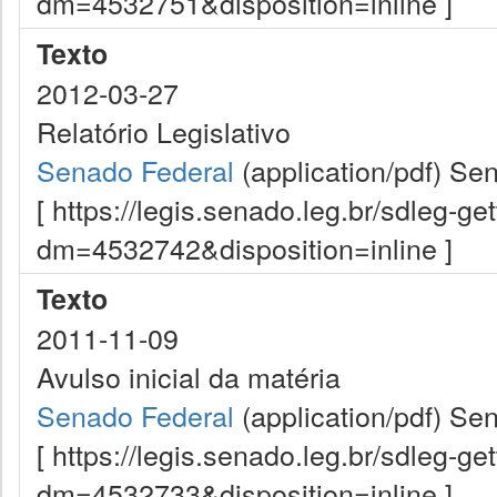
dm=4532751&disposition=inline ]
Texto
2012-03-27
Relatório Legislativo
Senado Federal
(application/pdf)
Sen
[ https://legis.senado.leg.br/sdleg-g
dm=4532742&disposition=inline ]
Texto
2011-11-09
Avulso inicial da matéria
Senado Federal
(application/pdf)
Sen
[ https://legis.senado.leg.br/sdleg-g
dm=4532733&disposition=inline ]