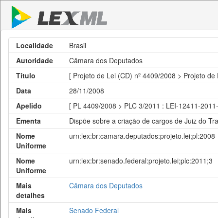
Localidade
Brasil
Autoridade
Câmara dos Deputados
Título
[ Projeto de Lei (CD) nº 4409/2008 > Projeto de
Data
28/11/2008
Apelido
[ PL 4409/2008 > PLC 3/2011 : LEI-12411-2011-
Ementa
Dispõe sobre a criação de cargos de Juiz do Tra
Nome
urn:lex:br:camara.deputados:projeto.lei;pl:200
Uniforme
Nome
urn:lex:br:senado.federal:projeto.lei;plc:2011;3
Uniforme
Mais
Câmara dos Deputados
detalhes
Mais
Senado Federal