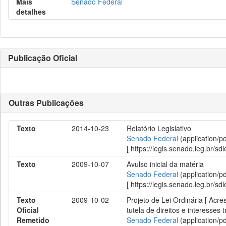
Mais
Senado Federal
detalhes
Publicação Oficial
Outras Publicações
Texto
2014-10-23
Relatório Legislativo
Senado Federal
(application/p
[ https://legis.senado.leg.br/
Texto
2009-10-07
Avulso inicial da matéria
Senado Federal
(application/p
[ https://legis.senado.leg.br/
Texto
2009-10-02
Projeto de Lei Ordinária [ Acre
Oficial
tutela de direitos e interesse
Remetido
Senado Federal
(application/p