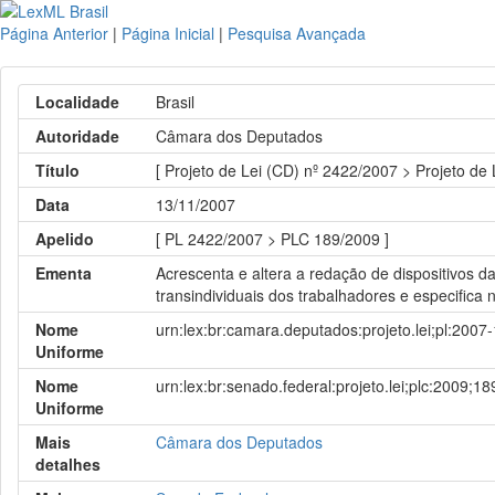
Página Anterior
|
Página Inicial
|
Pesquisa Avançada
Localidade
Brasil
Autoridade
Câmara dos Deputados
Título
[ Projeto de Lei (CD) nº 2422/2007 > Projeto de
Data
13/11/2007
Apelido
[ PL 2422/2007 > PLC 189/2009 ]
Ementa
Acrescenta e altera a redação de dispositivos da
transindividuais dos trabalhadores e especific
Nome
urn:lex:br:camara.deputados:projeto.lei;pl:2007
Uniforme
Nome
urn:lex:br:senado.federal:projeto.lei;plc:2009;18
Uniforme
Mais
Câmara dos Deputados
detalhes