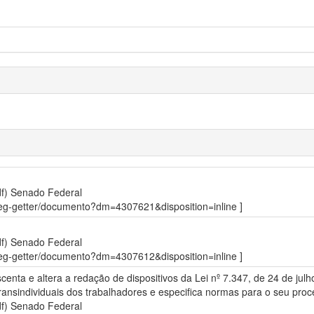
df)
Senado Federal
sdleg-getter/documento?dm=4307621&disposition=inline ]
df)
Senado Federal
sdleg-getter/documento?dm=4307612&disposition=inline ]
scenta e altera a redação de dispositivos da Lei nº 7.347, de 24 de ju
s transindividuais dos trabalhadores e especifica normas para o seu pro
df)
Senado Federal