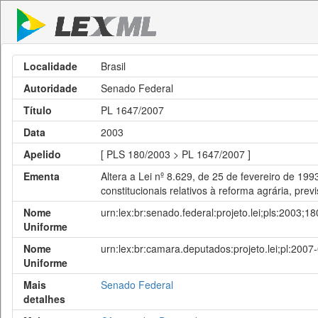
Localidade
Brasil
Autoridade
Senado Federal
Título
PL 1647/2007
Data
2003
Apelido
[ PLS 180/2003 > PL 1647/2007 ]
Ementa
Altera a Lei nº 8.629, de 25 de fevereiro de 19
constitucionais relativos à reforma agrária, previ
Nome
urn:lex:br:senado.federal:projeto.lei;pls:2003;18
Uniforme
Nome
urn:lex:br:camara.deputados:projeto.lei;pl:200
Uniforme
Mais
Senado Federal
detalhes