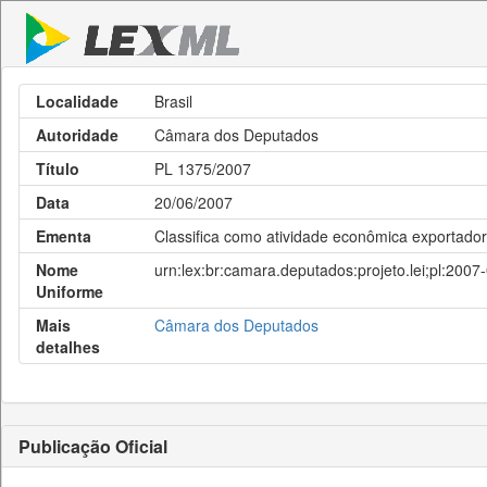
Localidade
Brasil
Autoridade
Câmara dos Deputados
Título
PL 1375/2007
Data
20/06/2007
Ementa
Classifica como atividade econômica exportadora
Nome
urn:lex:br:camara.deputados:projeto.lei;pl:200
Uniforme
Mais
Câmara dos Deputados
detalhes
Publicação Oficial