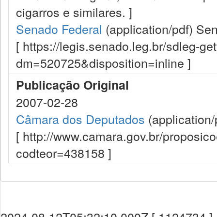
cigarros e similares. ]
Senado Federal
(application/pdf)
Sen
[ https://legis.senado.leg.br/sdleg-g
dm=520725&disposition=inline ]
Publicação Original
2007-02-28
Câmara dos Deputados
(application/
[ http://www.camara.gov.br/proposi
codteor=438158 ]
2024-08-12T05:32:10.000Z [ 1124734 ]