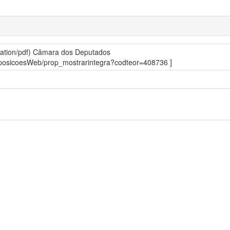
ation/pdf)
Câmara dos Deputados
roposicoesWeb/prop_mostrarintegra?codteor=408736 ]