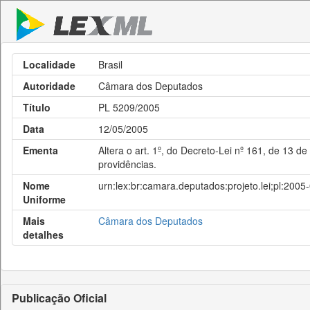
Localidade
Brasil
Autoridade
Câmara dos Deputados
Título
PL 5209/2005
Data
12/05/2005
Ementa
Altera o art. 1º, do Decreto-Lei nº 161, de 13 de
providências.
Nome
urn:lex:br:camara.deputados:projeto.lei;pl:200
Uniforme
Mais
Câmara dos Deputados
detalhes
Publicação Oficial