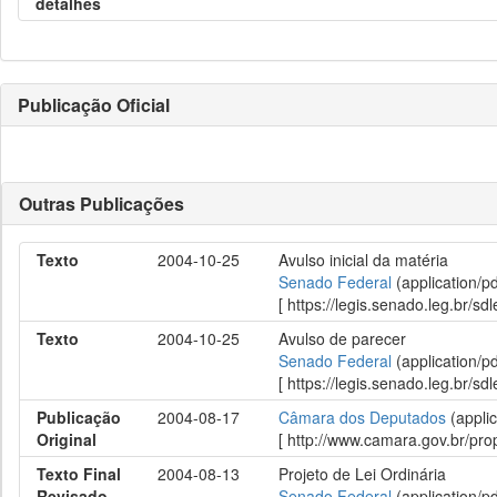
detalhes
Publicação Oficial
Outras Publicações
Texto
2004-10-25
Avulso inicial da matéria
Senado Federal
(application/p
[ https://legis.senado.leg.br/
Texto
2004-10-25
Avulso de parecer
Senado Federal
(application/p
[ https://legis.senado.leg.br/
Publicação
2004-08-17
Câmara dos Deputados
(applic
Original
[ http://www.camara.gov.br/p
Texto Final
2004-08-13
Projeto de Lei Ordinária
Revisado
Senado Federal
(application/p