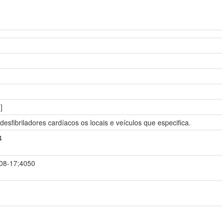
]
esfibriladores cardíacos os locais e veículos que especifica.
4
-08-17;4050