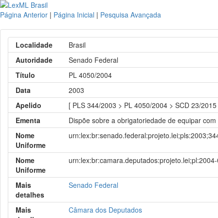
Página Anterior
|
Página Inicial
|
Pesquisa Avançada
Localidade
Brasil
Autoridade
Senado Federal
Título
PL 4050/2004
Data
2003
Apelido
[ PLS 344/2003 > PL 4050/2004 > SCD 23/2015 
Ementa
Dispõe sobre a obrigatoriedade de equipar com d
Nome
urn:lex:br:senado.federal:projeto.lei;pls:2003;34
Uniforme
Nome
urn:lex:br:camara.deputados:projeto.lei;pl:2004
Uniforme
Mais
Senado Federal
detalhes
Mais
Câmara dos Deputados