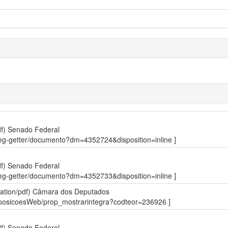
df)
Senado Federal
sdleg-getter/documento?dm=4352724&disposition=inline ]
df)
Senado Federal
sdleg-getter/documento?dm=4352733&disposition=inline ]
ation/pdf)
Câmara dos Deputados
roposicoesWeb/prop_mostrarintegra?codteor=236926 ]
df)
Senado Federal