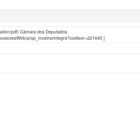
ation/pdf)
Câmara dos Deputados
roposicoesWeb/prop_mostrarintegra?codteor=221645 ]