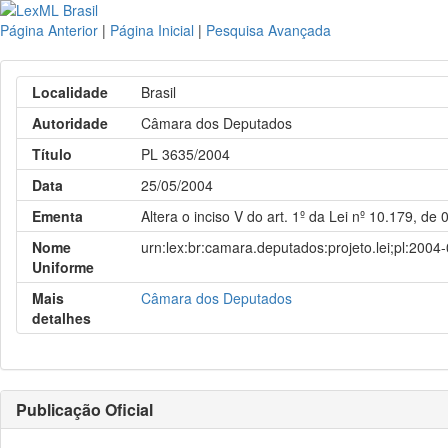
Página Anterior
|
Página Inicial
|
Pesquisa Avançada
Localidade
Brasil
Autoridade
Câmara dos Deputados
Título
PL 3635/2004
Data
25/05/2004
Ementa
Altera o inciso V do art. 1º da Lei nº 10.179, de
Nome
urn:lex:br:camara.deputados:projeto.lei;pl:2004
Uniforme
Mais
Câmara dos Deputados
detalhes
Publicação Oficial