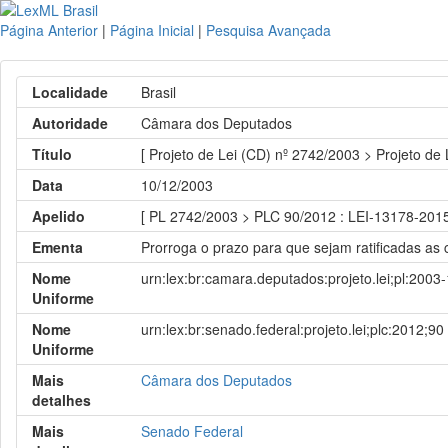
Página Anterior
|
Página Inicial
|
Pesquisa Avançada
Localidade
Brasil
Autoridade
Câmara dos Deputados
Título
[ Projeto de Lei (CD) nº 2742/2003 > Projeto de
Data
10/12/2003
Apelido
[ PL 2742/2003 > PLC 90/2012 : LEI-13178-20
Ementa
Prorroga o prazo para que sejam ratificadas as 
Nome
urn:lex:br:camara.deputados:projeto.lei;pl:2003
Uniforme
Nome
urn:lex:br:senado.federal:projeto.lei;plc:2012;90
Uniforme
Mais
Câmara dos Deputados
detalhes
Mais
Senado Federal