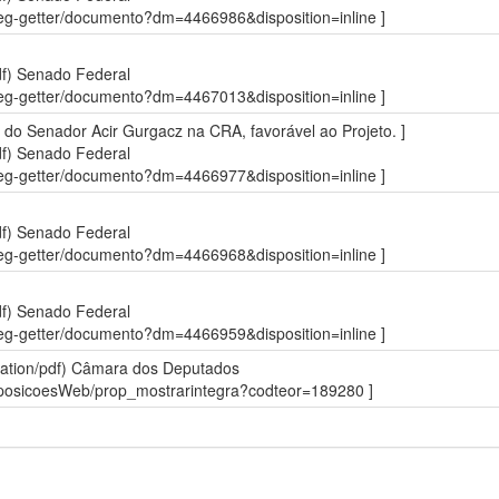
sdleg-getter/documento?dm=4466986&disposition=inline ]
df)
Senado Federal
sdleg-getter/documento?dm=4467013&disposition=inline ]
io do Senador Acir Gurgacz na CRA, favorável ao Projeto. ]
df)
Senado Federal
sdleg-getter/documento?dm=4466977&disposition=inline ]
df)
Senado Federal
sdleg-getter/documento?dm=4466968&disposition=inline ]
df)
Senado Federal
sdleg-getter/documento?dm=4466959&disposition=inline ]
ation/pdf)
Câmara dos Deputados
roposicoesWeb/prop_mostrarintegra?codteor=189280 ]