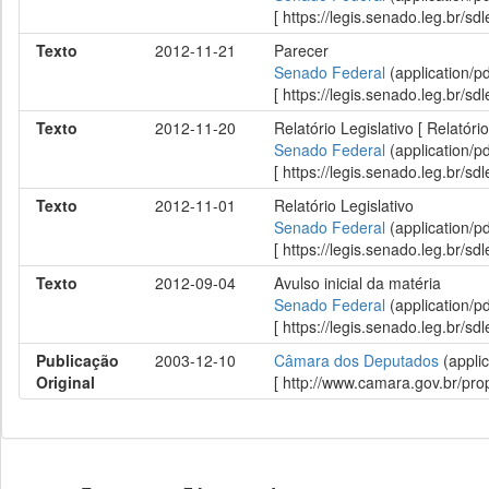
[ https://legis.senado.leg.br/
Texto
2012-11-21
Parecer
Senado Federal
(application/p
[ https://legis.senado.leg.br/
Texto
2012-11-20
Relatório Legislativo [ Relatór
Senado Federal
(application/p
[ https://legis.senado.leg.br/
Texto
2012-11-01
Relatório Legislativo
Senado Federal
(application/p
[ https://legis.senado.leg.br/
Texto
2012-09-04
Avulso inicial da matéria
Senado Federal
(application/p
[ https://legis.senado.leg.br/
Publicação
2003-12-10
Câmara dos Deputados
(applic
Original
[ http://www.camara.gov.br/p