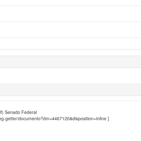
df)
Senado Federal
sdleg-getter/documento?dm=4467120&disposition=inline ]