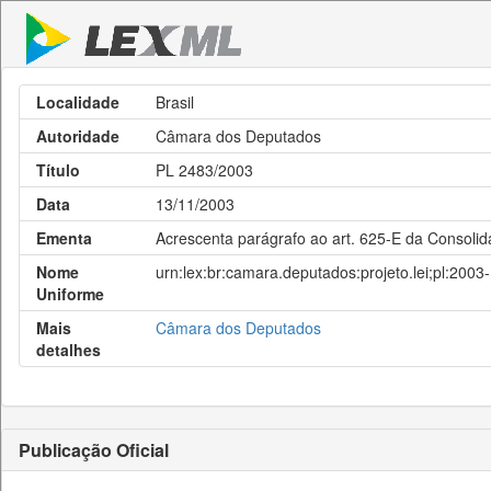
Localidade
Brasil
Autoridade
Câmara dos Deputados
Título
PL 2483/2003
Data
13/11/2003
Ementa
Acrescenta parágrafo ao art. 625-E da Consolid
Nome
urn:lex:br:camara.deputados:projeto.lei;pl:200
Uniforme
Mais
Câmara dos Deputados
detalhes
Publicação Oficial