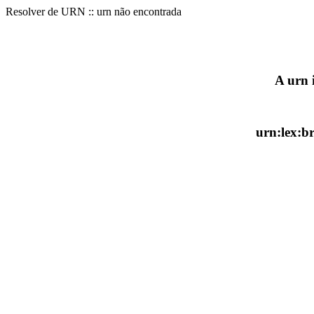
Resolver de URN :: urn não encontrada
A urn 
urn:lex:b