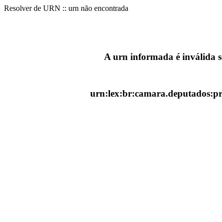
Resolver de URN :: urn não encontrada
A urn informada é inválida 
urn:lex:br:camara.deputados:pr