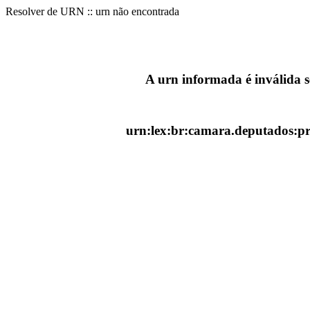
Resolver de URN :: urn não encontrada
A urn informada é inválida 
urn:lex:br:camara.deputados:pr