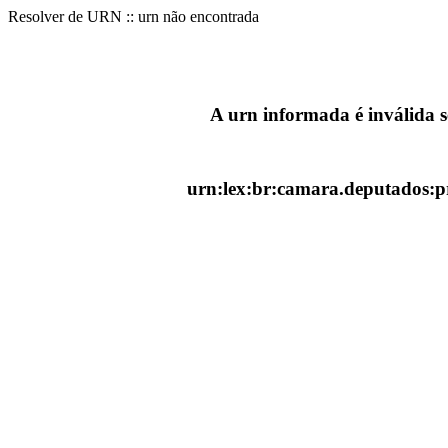
Resolver de URN :: urn não encontrada
A urn informada é inválida 
urn:lex:br:camara.deputados:pr