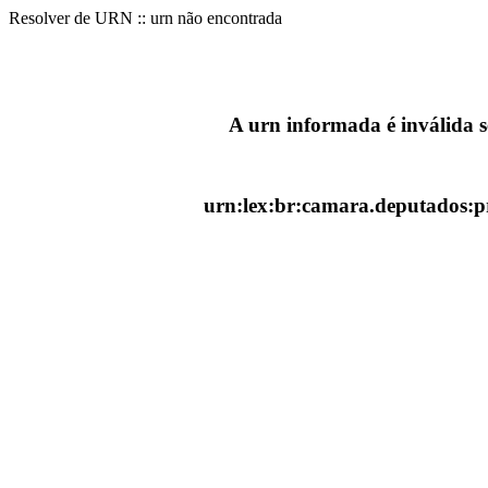
Resolver de URN :: urn não encontrada
A urn informada é inválida 
urn:lex:br:camara.deputados:pr