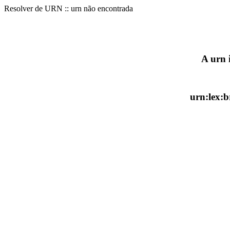
Resolver de URN :: urn não encontrada
A urn 
urn:lex:b