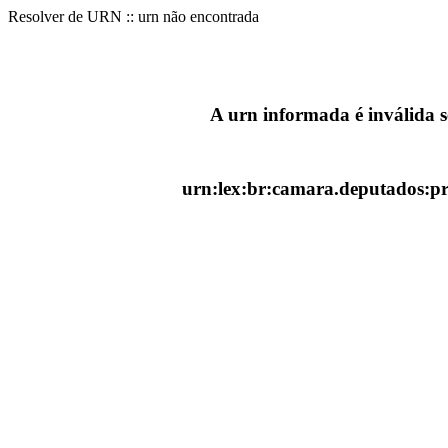
Resolver de URN :: urn não encontrada
A urn informada é inválida 
urn:lex:br:camara.deputados:pr