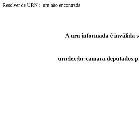
Resolver de URN :: urn não encontrada
A urn informada é inválida 
urn:lex:br:camara.deputados:pr